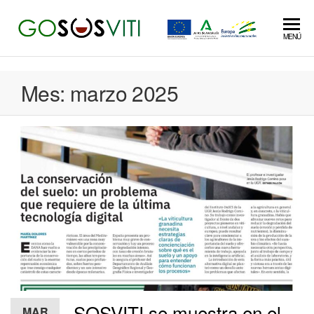
Saltar
al
MENÚ
contenido
Mes:
marzo 2025
SOSVITI se muestra en el
MAR