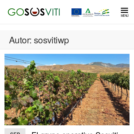
Saltar
al
MENÚ
contenido
Autor:
sosvitiwp