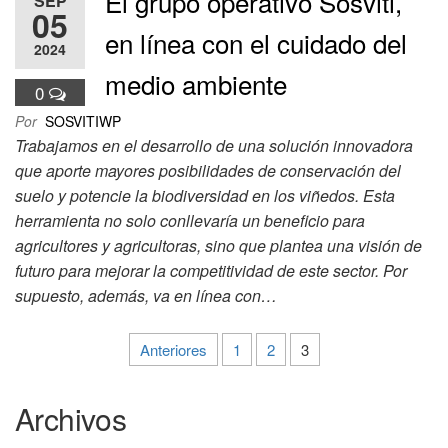
El grupo operativo Sosviti,
SEP
05
en línea con el cuidado del
2024
medio ambiente
0
Por
SOSVITIWP
Trabajamos en el desarrollo de una solución innovadora
que aporte mayores posibilidades de conservación del
suelo y potencie la biodiversidad en los viñedos. Esta
herramienta no solo conllevaría un beneficio para
agricultores y agricultoras, sino que plantea una visión de
futuro para mejorar la competitividad de este sector. Por
supuesto, además, va en línea con…
Paginación
Anteriores
1
2
3
de
Archivos
entradas